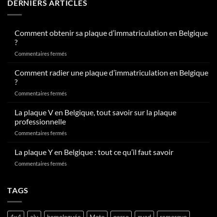
DERNIERS ARTICLES
Comment obtenir sa plaque d’immatriculation en Belgique
?
sur
Commentaires fermés
Comment
obtenir
Comment radier une plaque d’immatriculation en Belgique
sa
?
plaque
sur
Commentaires fermés
d’immatriculation
Comment
en
radier
La plaque V en Belgique, tout savoir sur la plaque
Belgique
une
?
professionnelle
plaque
sur
Commentaires fermés
d’immatriculation
La
en
plaque
La plaque Y en Belgique : tout ce qu’il faut savoir
Belgique
V
?
sur
Commentaires fermés
en
La
Belgique,
plaque
tout
Y
TAGS
savoir
en
sur
Belgique
la
:
plaque