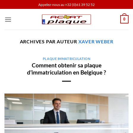
Passer
Appelez-nous au
+32 (0)61 39 52 52
au
contenu
0
ARCHIVES PAR AUTEUR
XAVER WEBER
PLAQUE IMMATRICULATION
Comment obtenir sa plaque
d’immatriculation en Belgique ?