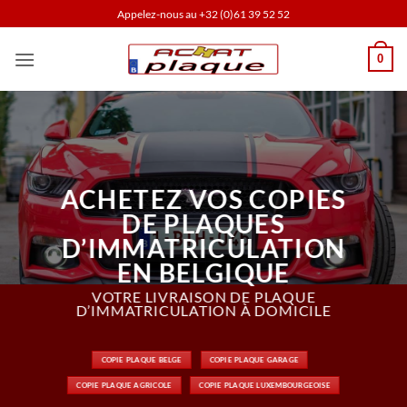
Passer
Appelez-nous au
+32 (0)61 39 52 52
au
contenu
0
ACHETEZ VOS COPIES
DE PLAQUES
D’IMMATRICULATION
EN BELGIQUE
VOTRE LIVRAISON DE PLAQUE
D’IMMATRICULATION À DOMICILE
COPIE PLAQUE BELGE
COPIE PLAQUE GARAGE
COPIE PLAQUE AGRICOLE
COPIE PLAQUE LUXEMBOURGEOISE