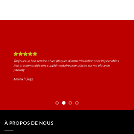
ont impeccables.
 place de
Super service et super qualité. En plus le service après vent
Amir
/
Bruxelles
À PROPOS DE NOUS