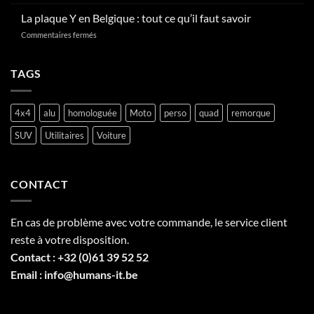
La
en
plaque
La plaque Y en Belgique : tout ce qu’il faut savoir
Belgique
V
?
sur
Commentaires fermés
en
La
Belgique,
plaque
tout
Y
TAGS
savoir
en
sur
Belgique
la
:
plaque
4x4
alu
homologuée
Moto
perso
quad
remorque
tout
professionnelle
ce
SUV
Utilitaires
Voiture
qu’il
faut
savoir
CONTACT
En cas de problème avec votre commande, le service client
reste à votre disposition.
Contact :
+32 (0)61 39 52 52
Email :
info@humans-it.be