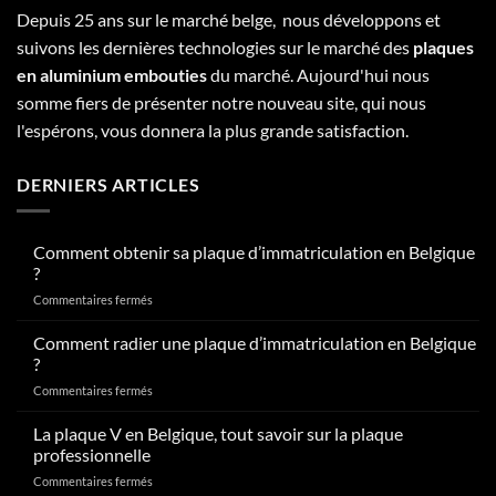
Depuis 25 ans sur le marché belge, nous développons et
suivons les dernières technologies sur le marché des
plaques
en aluminium embouties
du marché. Aujourd'hui nous
somme fiers de présenter notre nouveau site, qui nous
l'espérons, vous donnera la plus grande satisfaction.
DERNIERS ARTICLES
Comment obtenir sa plaque d’immatriculation en Belgique
?
sur
Commentaires fermés
Comment
obtenir
Comment radier une plaque d’immatriculation en Belgique
sa
?
plaque
sur
Commentaires fermés
d’immatriculation
Comment
en
radier
La plaque V en Belgique, tout savoir sur la plaque
Belgique
une
?
professionnelle
plaque
sur
Commentaires fermés
d’immatriculation