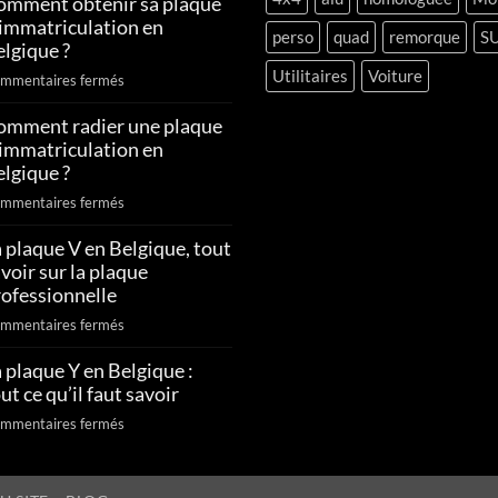
omment obtenir sa plaque
’immatriculation en
perso
quad
remorque
S
lgique ?
Utilitaires
Voiture
sur
mmentaires fermés
Comment
omment radier une plaque
obtenir
’immatriculation en
sa
plaque
lgique ?
d’immatriculation
sur
mmentaires fermés
en
Comment
Belgique
 plaque V en Belgique, tout
radier
?
voir sur la plaque
une
plaque
rofessionnelle
d’immatriculation
sur
mmentaires fermés
en
La
Belgique
 plaque Y en Belgique :
plaque
?
ut ce qu’il faut savoir
V
en
sur
mmentaires fermés
Belgique,
La
tout
plaque
savoir
Y