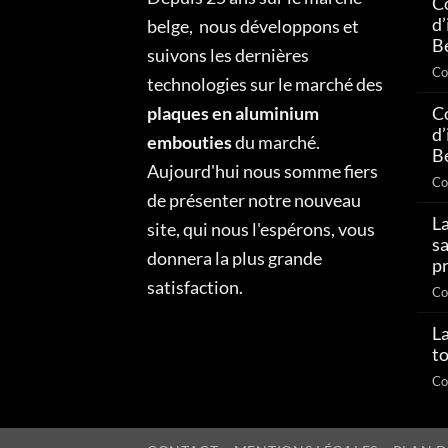
C
d
belge, nous développons et
Be
suivons les dernières
Co
technologies sur le marché des
plaques en aluminium
C
d
embouties
du marché.
Be
Aujourd'hui nous somme fiers
Co
de présenter notre nouveau
La
site, qui nous l'espérons, vous
sa
donnera la plus grande
p
satisfaction.
Co
La
to
Co