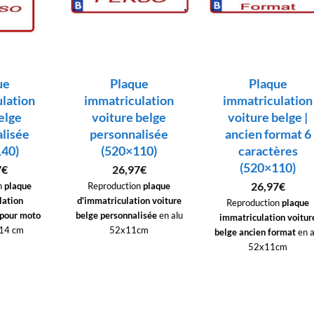
ue
Plaque
Plaque
lation
immatriculation
immatriculation
elge
voiture belge
voiture belge |
lisée
personnalisée
ancien format 6
40)
(520×110)
caractères
(520×110)
7
€
26,97
€
26,97
€
n
plaque
Reproduction
plaque
lation
d'immatriculation voiture
Reproduction
plaque
 pour moto
belge personnalisée
en alu
immatriculation voitur
x14 cm
52x11cm
belge
ancien format
en a
52x11cm