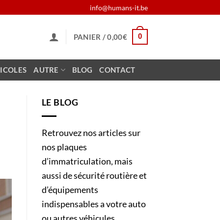
info@humans-it.be
0
PANIER /
0,00
€
ICOLES
AUTRE
BLOG
CONTACT
LE BLOG
Retrouvez nos articles sur
nos plaques
d’immatriculation, mais
aussi de sécurité routière et
d’équipements
indispensables a votre auto
ou autres véhicules