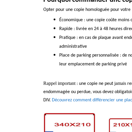
Pourquoi commander une copi
Opter pour une copie homologuée pour votre p
Économique
: une copie coûte moins c
Rapide
: livrée en 24 à 48 heures dir
Pratique
: en cas de plaque avant e
administrative
Place de parking personnalisée
: de n
leur emplacement de parking privé
Rappel important
jamais
: une copie ne peut
rem
endommagée ou perdue, vous devez obligat
DIV.
Découvrez comment différencier une plaq