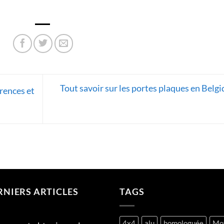
Tout savoir sur les portes plaques en Belg
érences et
RNIERS ARTICLES
TAGS
4x4
alu
homologuée
Mo