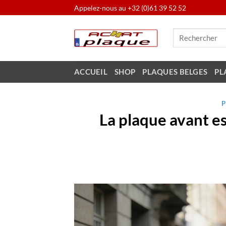
Passer
Appelez-nous au
+32 (0)61 39 52 52
au
Recherche
contenu
pour :
ACCUEIL
SHOP
PLAQUES BELGES
PL
P
La plaque avant es