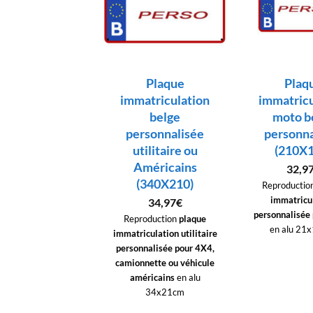
Plaque
Plaque
Plaq
atriculation
immatriculation
immatricu
oiture belge
belge
moto b
dard (520×110)
personnalisée
personna
utilitaire ou
(210X1
19,97
€
Américains
32,9
roduction
plaque
(340X210)
atriculation pour
Reproductio
re
en alu 52x11 cm
immatricu
34,97
€
personnalisée
Reproduction
plaque
en alu 21
immatriculation utilitaire
personnalisée pour 4X4,
camionnette ou véhicule
américains
en alu
34x21cm