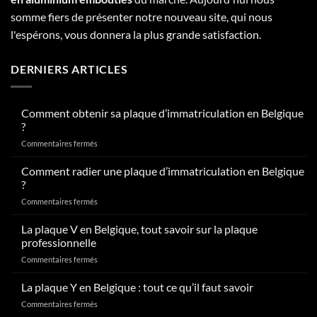
somme fiers de présenter notre nouveau site, qui nous
l'espérons, vous donnera la plus grande satisfaction.
DERNIERS ARTICLES
Comment obtenir sa plaque d’immatriculation en Belgique
?
sur
Commentaires fermés
Comment
obtenir
Comment radier une plaque d’immatriculation en Belgique
sa
?
plaque
sur
Commentaires fermés
d’immatriculation
Comment
en
radier
La plaque V en Belgique, tout savoir sur la plaque
Belgique
une
?
professionnelle
plaque
sur
Commentaires fermés
d’immatriculation
La
en
plaque
La plaque Y en Belgique : tout ce qu’il faut savoir
Belgique
V
?
sur
Commentaires fermés
en
La