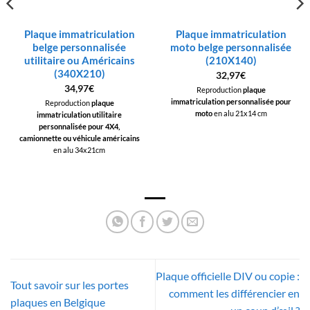
Plaque immatriculation
Plaque immatriculation
belge personnalisée
moto belge personnalisée
utilitaire ou Américains
(210X140)
(340X210)
32,97
€
34,97
€
Reproduction
plaque
immatriculation personnalisée pour
Reproduction
plaque
moto
en alu 21x14 cm
immatriculation utilitaire
personnalisée pour 4X4,
camionnette ou véhicule américains
en alu 34x21cm
Plaque officielle DIV ou copie :
Tout savoir sur les portes
comment les différencier en
plaques en Belgique