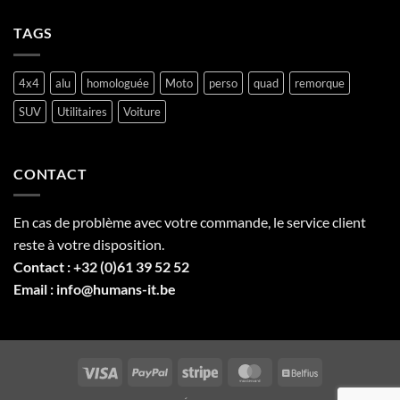
Belgique,
plaque
tout
Y
TAGS
savoir
en
sur
Belgique
la
:
plaque
4x4
alu
homologuée
Moto
perso
quad
remorque
tout
professionnelle
ce
SUV
Utilitaires
Voiture
qu’il
faut
savoir
CONTACT
En cas de problème avec votre commande, le service client
reste à votre disposition.
Contact :
+32 (0)61 39 52 52
Email :
info@humans-it.be
Visa
PayPal
Stripe
MasterCard
Belfius