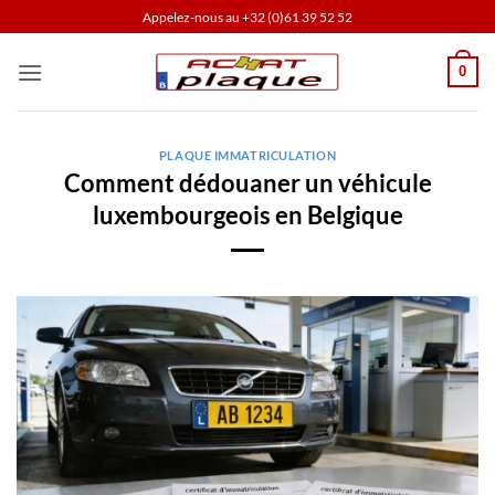
Passer
Appelez-nous au
+32 (0)61 39 52 52
au
contenu
0
PLAQUE IMMATRICULATION
Comment dédouaner un véhicule
luxembourgeois en Belgique