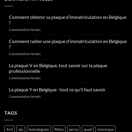
Comment obtenir sa plaque d’immatriculation en Belgique
?
sur
Commentaires fermés
Comment
obtenir
Comment radier une plaque d’immatriculation en Belgique
sa
?
plaque
sur
Commentaires fermés
d’immatriculation
Comment
en
radier
La plaque V en Belgique, tout savoir sur la plaque
Belgique
une
?
professionnelle
plaque
sur
Commentaires fermés
d’immatriculation
La
en
plaque
La plaque Y en Belgique : tout ce qu’il faut savoir
Belgique
V
?
sur
Commentaires fermés
en
La
Belgique,
plaque
tout
Y
TAGS
savoir
en
sur
Belgique
la
:
plaque
4x4
alu
homologuée
Moto
perso
quad
remorque
tout