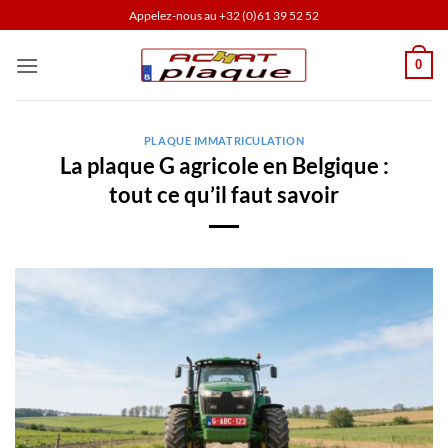
Passer
Appelez-nous au
+32 (0)61 39 52 52
au
contenu
0
PLAQUE IMMATRICULATION
La plaque G agricole en Belgique :
tout ce qu’il faut savoir