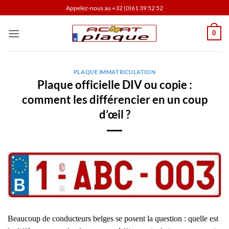
Passer
Appelez-nous au
+32 (0)61 39 52 52
au
contenu
0
PLAQUE IMMATRICULATION
Plaque officielle DIV ou copie :
comment les différencier en un coup
d’œil ?
Beaucoup de conducteurs belges se posent la question : quelle est