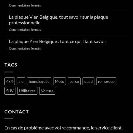
plaque
sur
Commentaires fermés
d’immatriculation
Comment
en
radier
La plaque V en Belgique, tout savoir sur la plaque
Belgique
une
?
professionnelle
plaque
sur
Commentaires fermés
d’immatriculation
La
en
plaque
La plaque Y en Belgique : tout ce qu’il faut savoir
Belgique
V
?
sur
Commentaires fermés
en
La
Belgique,
plaque
tout
Y
TAGS
savoir
en
sur
Belgique
la
:
plaque
4x4
alu
homologuée
Moto
perso
quad
remorque
tout
professionnelle
ce
SUV
Utilitaires
Voiture
qu’il
faut
savoir
CONTACT
En cas de problème avec votre commande, le service client