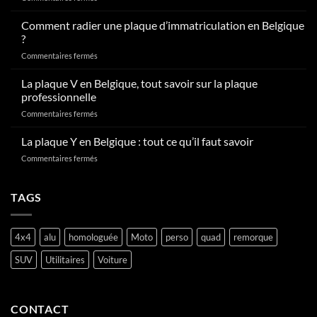
Comment
obtenir
Comment radier une plaque d’immatriculation en Belgique
sa
?
plaque
sur
Commentaires fermés
d’immatriculation
Comment
en
radier
La plaque V en Belgique, tout savoir sur la plaque
Belgique
une
?
professionnelle
plaque
sur
Commentaires fermés
d’immatriculation
La
en
plaque
La plaque Y en Belgique : tout ce qu’il faut savoir
Belgique
V
?
sur
Commentaires fermés
en
La
Belgique,
plaque
tout
Y
TAGS
savoir
en
sur
Belgique
la
:
plaque
4x4
alu
homologuée
Moto
perso
quad
remorque
tout
professionnelle
ce
SUV
Utilitaires
Voiture
qu’il
faut
savoir
CONTACT