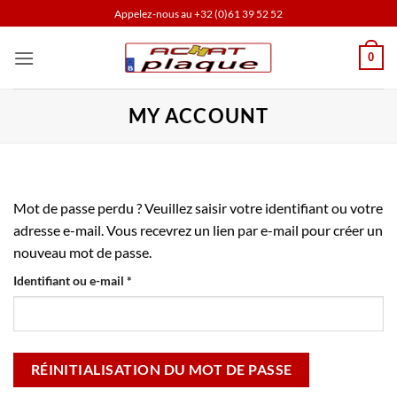
Passer
Appelez-nous au
+32 (0)61 39 52 52
au
contenu
0
MY ACCOUNT
Mot de passe perdu ? Veuillez saisir votre identifiant ou votre
adresse e-mail. Vous recevrez un lien par e-mail pour créer un
nouveau mot de passe.
Obligatoire
Identifiant ou e-mail
*
RÉINITIALISATION DU MOT DE PASSE