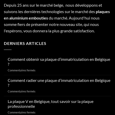
Depuis 25 ans sur le marché belge, nous développons et
suivons les dernières technologies sur le marché des
plaques
en aluminium embouties
du marché. Aujourd'hui nous
somme fiers de présenter notre nouveau site, qui nous
l'espérons, vous donnera la plus grande satisfaction.
DERNIERS ARTICLES
Comment obtenir sa plaque d’immatriculation en Belgique
?
sur
Commentaires fermés
Comment
obtenir
Comment radier une plaque d’immatriculation en Belgique
sa
?
plaque
sur
Commentaires fermés
d’immatriculation
Comment
en
radier
La plaque V en Belgique, tout savoir sur la plaque
Belgique
une
?
professionnelle
plaque
sur
Commentaires fermés
d’immatriculation