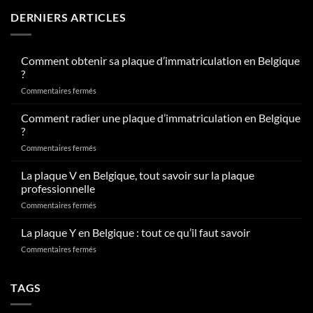
DERNIERS ARTICLES
Comment obtenir sa plaque d’immatriculation en Belgique
?
sur
Commentaires fermés
Comment
obtenir
Comment radier une plaque d’immatriculation en Belgique
sa
?
plaque
sur
Commentaires fermés
d’immatriculation
Comment
en
radier
La plaque V en Belgique, tout savoir sur la plaque
Belgique
une
?
professionnelle
plaque
sur
Commentaires fermés
d’immatriculation
La
en
plaque
La plaque Y en Belgique : tout ce qu’il faut savoir
Belgique
V
?
sur
Commentaires fermés
en
La
Belgique,
plaque
tout
Y
TAGS
savoir
en
sur
Belgique
la