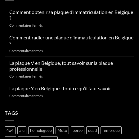
Comment obtenir sa plaque d’immatriculation en Belgique
?
sur
Commentaires fermés
Comment
obtenir
Comment radier une plaque d’immatriculation en Belgique
sa
?
plaque
sur
Commentaires fermés
d’immatriculation
Comment
en
radier
La plaque V en Belgique, tout savoir sur la plaque
Belgique
une
?
professionnelle
plaque
sur
Commentaires fermés
d’immatriculation
La
en
plaque
La plaque Y en Belgique : tout ce qu’il faut savoir
Belgique
V
?
sur
Commentaires fermés
en
La
Belgique,
plaque
tout
Y
TAGS
savoir
en
sur
Belgique
la
:
plaque
4x4
alu
homologuée
Moto
perso
quad
remorque
tout
professionnelle
ce