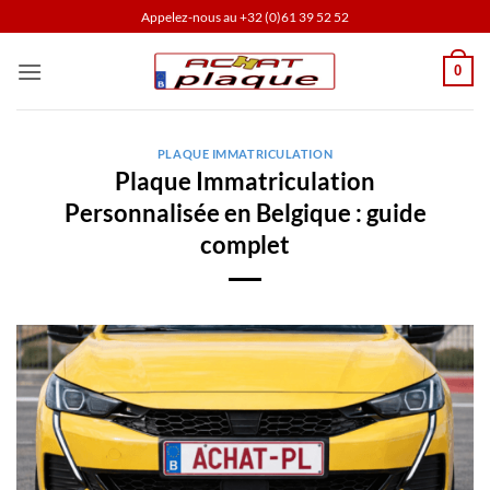
Passer
Appelez-nous au
+32 (0)61 39 52 52
au
contenu
0
PLAQUE IMMATRICULATION
Plaque Immatriculation
Personnalisée en Belgique : guide
complet