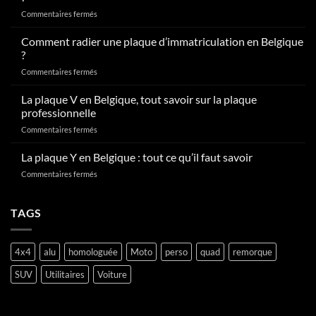
sur
Commentaires fermés
Comment
obtenir
Comment radier une plaque d’immatriculation en Belgique
sa
?
plaque
sur
Commentaires fermés
d’immatriculation
Comment
en
radier
La plaque V en Belgique, tout savoir sur la plaque
Belgique
une
?
professionnelle
plaque
sur
Commentaires fermés
d’immatriculation
La
en
plaque
La plaque Y en Belgique : tout ce qu’il faut savoir
Belgique
V
?
sur
Commentaires fermés
en
La
Belgique,
plaque
tout
Y
TAGS
savoir
en
sur
Belgique
la
:
plaque
4x4
alu
homologuée
Moto
perso
quad
remorque
tout
professionnelle
ce
SUV
Utilitaires
Voiture
qu’il
faut
savoir