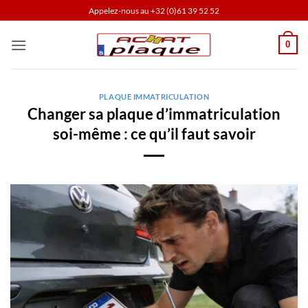
Passer
Appelez-nous au
+32 (0)61 39 52 52
au
contenu
0
PLAQUE IMMATRICULATION
Changer sa plaque d’immatriculation
soi-même : ce qu’il faut savoir