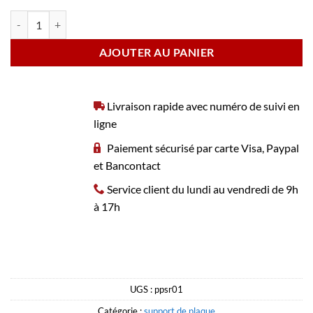
quantité de Porte plaque | Support de plaque sans rebord
AJOUTER AU PANIER
Livraison rapide avec numéro de suivi en
ligne
Paiement sécurisé par carte Visa, Paypal
et Bancontact
Service client du lundi au vendredi de 9h
à 17h
UGS :
ppsr01
Catégorie :
support de plaque