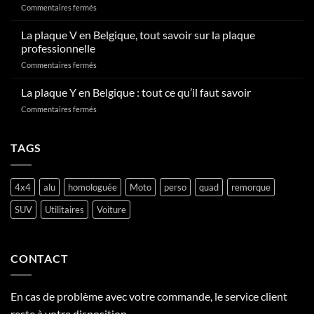
sur
Commentaires fermés
d’immatriculation
Comment
en
radier
La plaque V en Belgique, tout savoir sur la plaque
Belgique
une
?
professionnelle
plaque
sur
Commentaires fermés
d’immatriculation
La
en
plaque
La plaque Y en Belgique : tout ce qu’il faut savoir
Belgique
V
?
sur
Commentaires fermés
en
La
Belgique,
plaque
tout
Y
TAGS
savoir
en
sur
Belgique
la
:
plaque
4x4
alu
homologuée
Moto
perso
quad
remorque
tout
professionnelle
ce
SUV
Utilitaires
Voiture
qu’il
faut
savoir
CONTACT
En cas de problème avec votre commande, le service client
reste à votre disposition.