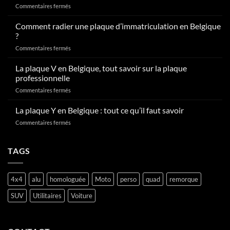
sur
Commentaires fermés
Comment
obtenir
Comment radier une plaque d’immatriculation en Belgique
sa
?
plaque
sur
Commentaires fermés
d’immatriculation
Comment
en
radier
La plaque V en Belgique, tout savoir sur la plaque
Belgique
une
?
professionnelle
plaque
sur
Commentaires fermés
d’immatriculation
La
en
plaque
La plaque Y en Belgique : tout ce qu’il faut savoir
Belgique
V
?
sur
Commentaires fermés
en
La
Belgique,
plaque
tout
Y
TAGS
savoir
en
sur
Belgique
la
:
plaque
4x4
alu
homologuée
Moto
perso
quad
remorque
tout
professionnelle
ce
SUV
Utilitaires
Voiture
qu’il
faut
savoir