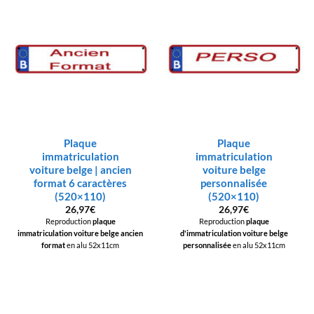
Plaque
Plaque
immatriculation
immatriculation
voiture belge | ancien
voiture belge
format 6 caractères
personnalisée
(520×110)
(520×110)
26,97
€
26,97
€
Reproduction
plaque
Reproduction
plaque
immatriculation voiture belge
ancien
d'immatriculation voiture belge
format
en alu 52x11cm
personnalisée
en alu 52x11cm