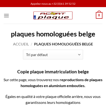
Passer
Appelez-nous au
+32 (0)61 39 52 52
au
contenu
0
plaques homologuées belge
ACCUEIL
/
PLAQUES HOMOLOGUÉES BELGE
Copie plaque immatriculation belge
Sur cette page, vous trouverez nos
reproductions de plaques
homologuées en aluminium embouties.
Égales en qualité à votre plaque officielle arrière, nous vous
garantissons leurs homologations