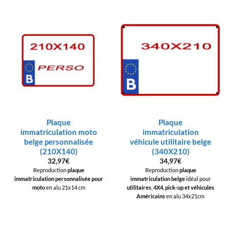
Plaque
Plaque
immatriculation moto
immatriculation
belge personnalisée
véhicule utilitaire belge
(210X140)
(340X210)
32,97
€
34,97
€
Reproduction
plaque
Reproduction
plaque
immatriculation personnalisée pour
immatriculation belge
idéal pour
moto
en alu 21x14 cm
utilitaires
,
4X4, pick-up et véhicules
Américains
en alu 34x21cm