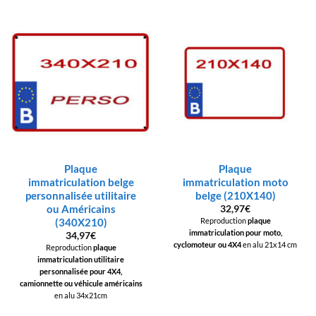
Plaque
Plaque
immatriculation belge
immatriculation moto
personnalisée utilitaire
belge (210X140)
ou Américains
32,97
€
(340X210)
Reproduction
plaque
immatriculation pour moto,
34,97
€
cyclomoteur ou 4X4
en alu 21x14 cm
Reproduction
plaque
immatriculation utilitaire
personnalisée pour 4X4,
camionnette ou véhicule américains
en alu 34x21cm