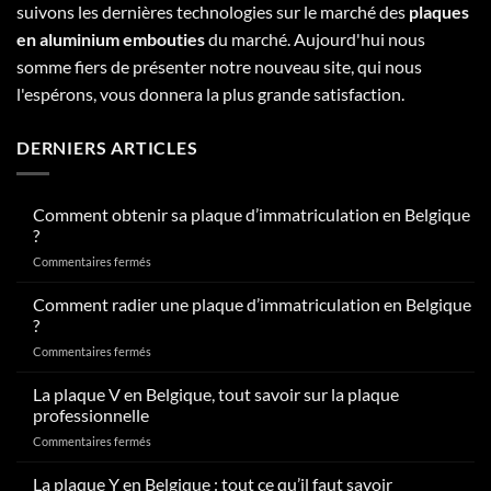
suivons les dernières technologies sur le marché des
plaques
en aluminium embouties
du marché. Aujourd'hui nous
somme fiers de présenter notre nouveau site, qui nous
l'espérons, vous donnera la plus grande satisfaction.
DERNIERS ARTICLES
Comment obtenir sa plaque d’immatriculation en Belgique
?
sur
Commentaires fermés
Comment
obtenir
Comment radier une plaque d’immatriculation en Belgique
sa
?
plaque
sur
Commentaires fermés
d’immatriculation
Comment
en
radier
La plaque V en Belgique, tout savoir sur la plaque
Belgique
une
?
professionnelle
plaque
sur
Commentaires fermés
d’immatriculation
La
en
plaque
La plaque Y en Belgique : tout ce qu’il faut savoir
Belgique