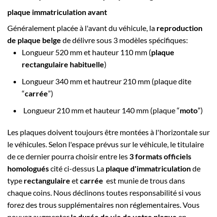
plaque immatriculation avant
Généralement placée à l'avant du véhicule, la
reproduction
de plaque belge
de délivre sous 3 modèles spécifiques:
Longueur 520 mm et hauteur 110 mm (
plaque
rectangulaire habituelle
)
Longueur 340 mm et hautreur 210 mm (plaque dite
“
carrée
”)
Longueur 210 mm et hauteur 140 mm (plaque “
moto
”)
Les plaques doivent toujours être montées à l'horizontale sur
le véhicules. Selon l'espace prévus sur le véhicule, le titulaire
de ce dernier pourra choisir entre les
3 formats officiels
homologués
cité ci-dessus La
plaque d'immatriculation
de
type
rectangulaire
et
carrée
est munie de trous dans
chaque coins. Nous déclinons toutes responsabilité si vous
forez des trous supplémentaires non réglementaires. Vous
pouvez augmenter
la durée de vie de votre plaque
en