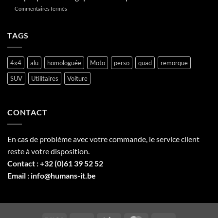
V
?
sur
Commentaires fermés
en
La
Belgique,
plaque
tout
Y
TAGS
savoir
en
sur
Belgique
la
:
plaque
4x4
alu
homologuée
Moto
perso
quad
remorque
tout
professionnelle
ce
SUV
Utilitaires
Voiture
qu’il
faut
savoir
CONTACT
En cas de problème avec votre commande, le service client
reste à votre disposition.
Contact :
+32 (0)61 39 52 52
Email :
info@humans-it.be