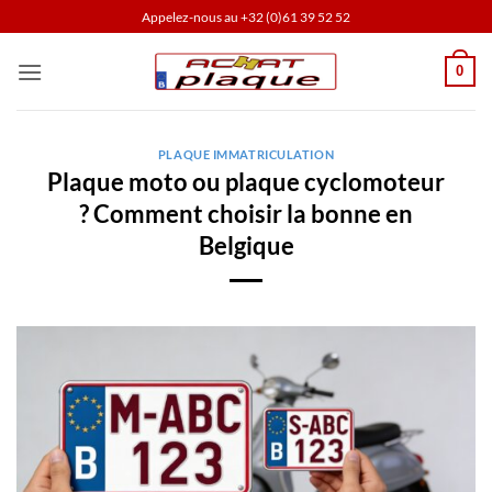
Passer
Appelez-nous au
+32 (0)61 39 52 52
au
contenu
0
PLAQUE IMMATRICULATION
Plaque moto ou plaque cyclomoteur
? Comment choisir la bonne en
Belgique