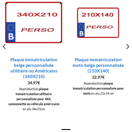
Plaque immatriculation
Plaque immatriculation
belge personnalisée
moto belge personnalisée
utilitaire ou Américains
(210X140)
(340X210)
32,97
€
34,97
€
Reproduction
plaque
immatriculation personnalisée pour
Reproduction
plaque
moto
en alu 21x14 cm
immatriculation utilitaire
personnalisée pour 4X4,
camionnette ou véhicule américains
en alu 34x21cm