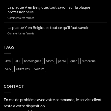
Comment
en
radier
La plaque V en Belgique, tout savoir sur la plaque
Belgique
une
?
professionnelle
plaque
sur
Commentaires fermés
d’immatriculation
La
en
plaque
La plaque Y en Belgique : tout ce qu’il faut savoir
Belgique
V
?
sur
Commentaires fermés
en
La
Belgique,
plaque
tout
Y
TAGS
savoir
en
sur
Belgique
la
:
plaque
4x4
alu
homologuée
Moto
perso
quad
remorque
tout
professionnelle
ce
SUV
Utilitaires
Voiture
qu’il
faut
savoir
CONTACT
En cas de problème avec votre commande, le service client
reste à votre disposition.